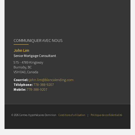
COMMUNIQUER AVEC NOUS
John Lim
Senior Mortgage Consultant
575 - 4789 Kingsway
Burnaby, BC
V5H 0A3, Canada
Courriel:
john.lim@blancalending.com
Téléphone:
778-388-9207
Mobile:
778-388-9207
© 2026 Centres Hypothécaires Dominion
Conditions d’utilisation
|
Politique de confidentialité